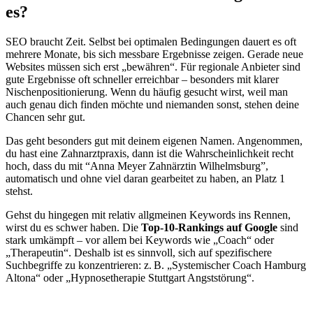
es?
SEO braucht Zeit. Selbst bei optimalen Bedingungen dauert es oft
mehrere Monate, bis sich messbare Ergebnisse zeigen. Gerade neue
Websites müssen sich erst „bewähren“. Für regionale Anbieter sind
gute Ergebnisse oft schneller erreichbar – besonders mit klarer
Nischenpositionierung. Wenn du häufig gesucht wirst, weil man
auch genau dich finden möchte und niemanden sonst, stehen deine
Chancen sehr gut.
Das geht besonders gut mit deinem eigenen Namen. Angenommen,
du hast eine Zahnarztpraxis, dann ist die Wahrscheinlichkeit recht
hoch, dass du mit “Anna Meyer Zahnärztin Wilhelmsburg”,
automatisch und ohne viel daran gearbeitet zu haben, an Platz 1
stehst.
Gehst du hingegen mit relativ allgmeinen Keywords ins Rennen,
wirst du es schwer haben. Die
Top-10-Rankings auf Google
sind
stark umkämpft – vor allem bei Keywords wie „Coach“ oder
„Therapeutin“. Deshalb ist es sinnvoll, sich auf spezifischere
Suchbegriffe zu konzentrieren: z. B. „Systemischer Coach Hamburg
Altona“ oder „Hypnosetherapie Stuttgart Angststörung“.